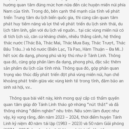
hướng quan tâm đúng mức hơn nữa đến các huyện miền núi phía
Nam của tỉnh. Trong đó, bên cạnh thế mạnh của tỉnh về phát
triển Trung tâm du lịch biển quốc gia, thì cũng cần quan tâm
phát huy tiềm năng và lợi thế về phát triển du lịch sinh thái, du
lịch tâm linh, gắn với du lịch về nguồn... tại các vùng miền núi có
di tích lịch sử, căn cứ kháng chiến, nhiều thắng cảnh, hệ thống
thác nước (Thác Bà, Thác Mai, Thác Mưa Bay, Thác Trượt, Thác
Đầu Trâu...) và hồ nước (Biển Lạc, Tà Pao, Hàm Thuận – Đa Mi...)
hết sức đa dạng, phong phú và kỳ thú như ở Tánh Linh. Thông
qua đó, cũng góp phần làm đa dạng, phong phú, đặc sắc thêm
sản phẩm du lịch của tỉnh nhà. Thông qua đó, góp phần quan
trọng vào thúc đẩy phát triển đột phá vùng miền núi, hạn chế
khoảng phát triển giữa vác vùng kinh tế trong tỉnh, đảm bảo an
sinh xã hội, v.v...
Thông qua bài viết này, kính mong quý cấp có thẩm quyền
quan tâm giúp đỡ Tánh Linh tháo gỡ những “nút thắt” và đả
thông những “điểm nghẽn” nêu trên. Nếu sớm làm được như
vậy, kỳ vọng rằng, đến năm 2023 – 2024, thời điểm huyện Tánh
Linh kỷ niệm 40 năm tái lập (1983 – 2023) và 50 năm Giải phóng