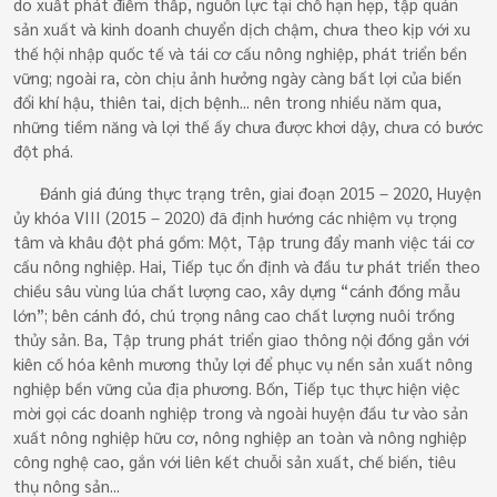
do xuất phát điểm thấp, nguồn lực tại chỗ hạn hẹp, tập quán
sản xuất và kinh doanh chuyển dịch chậm, chưa theo kịp với xu
thế hội nhập quốc tế và tái cơ cấu nông nghiệp, phát triển bền
vững; ngoài ra, còn chịu ảnh hưởng ngày càng bất lợi của biến
đổi khí hậu, thiên tai, dịch bệnh... nên trong nhiều năm qua,
những tiềm năng và lợi thế ấy chưa được khơi dậy, chưa có bước
đột phá.
Đánh giá đúng thực trạng trên, giai đoạn 2015 – 2020, Huyện
ủy khóa VIII (2015 – 2020) đã định hướng các nhiệm vụ trọng
tâm và khâu đột phá gồm: Một, Tập trung đẩy manh việc tái cơ
cấu nông nghiệp. Hai, Tiếp tục ổn định và đầu tư phát triển theo
chiều sâu vùng lúa chất lượng cao, xây dựng “cánh đồng mẫu
lớn”; bên cánh đó, chú trọng nâng cao chất lượng nuôi trồng
thủy sản. Ba, Tập trung phát triển giao thông nội đồng gắn với
kiên cố hóa kênh mương thủy lợi để phục vụ nền sản xuất nông
nghiệp bền vững của địa phương. Bốn, Tiếp tục thực hiện việc
mời gọi các doanh nghiệp trong và ngoài huyện đầu tư vào sản
xuất nông nghiệp hữu cơ, nông nghiệp an toàn và nông nghiệp
công nghệ cao, gắn với liên kết chuỗi sản xuất, chế biến, tiêu
thụ nông sản...