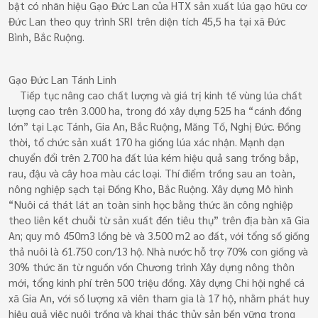
bật có nhãn hiệu Gạo Đức Lan của HTX sản xuất lúa gạo hữu cơ
Đức Lan theo quy trình SRI trên diện tích 45,5 ha tại xã Đức
Bình, Bắc Ruộng.
Gạo Đức Lan Tánh Linh
Tiếp tục nâng cao chất lượng và giá trị kinh tế vùng lúa chất
lượng cao trên 3.000 ha, trong đó xây dựng 525 ha “cánh đồng
lớn” tại Lạc Tánh, Gia An, Bắc Ruộng, Măng Tố, Nghị Đức. Đồng
thời, tổ chức sản xuất 170 ha giống lúa xác nhận. Mạnh dạn
chuyển đổi trên 2.700 ha đất lúa kém hiệu quả sang trồng bắp,
rau, đậu và cây hoa màu các loại. Thí điểm trồng sau an toàn,
nông nghiệp sạch tại Đồng Kho, Bắc Ruộng. Xây dựng Mô hình
“Nuôi cá thát lát an toàn sinh học bằng thức ăn công nghiệp
theo liên kết chuỗi từ sản xuất đến tiêu thụ” trên địa bàn xã Gia
An; quy mô 450m3 lồng bè và 3.500 m2 ao đất, với tổng số giống
thả nuôi là 61.750 con/13 hộ. Nhà nước hỗ trợ 70% con giống và
30% thức ăn từ nguồn vốn Chương trình Xây dựng nông thôn
mới, tổng kinh phí trên 500 triệu đồng. Xây dựng Chi hội nghề cá
xã Gia An, với số lượng xã viên tham gia là 17 hộ, nhằm phát huy
hiệu quả việc nuôi trồng và khai thác thủy sản bền vững trong