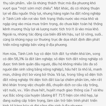
thụ sản phẩm.. vẫn là những thách thức mà địa phương khó
vượt qua “một sớm một chiều”. Mặt khác, dù có những thuận
lợi về đầu nguồn thủy lợi, nhưng hàng ngàn ha đất nông nghiệp
ở Tánh Linh vẫn rơi vào tình trạng thiếu nước vào mùa khô và
ngập úng vào mùa mưa trầm trọng, do chưa kiện toàn hệ thống
kênh mương thủy lợi và lượng nước tích trữ ít ỏi vào mùa khô.
Ngoài ra, những tác động của biến đổi khí hậu, sạt lở sông, suối...
cũng là những nguy cơ thường trực đe dọa nhất định đến phát
triển nông nghiệp bền vững ở địa phương.
Hơn nữa, Tánh Linh tuy có diện tích đất tự nhiên khá lớn, song
có đến 58,3% là đất lâm nghiệp; số diện tích đất nông nghiệp có
được tính bình quân đầu người, đầu hộ không nhiều (do đa số
người dân sinh sống bằng nông nghiệp), hầu hết là nhỏ lẻ, manh
mún, chằng chịt bờ vùng bở thửa. Vả lại, trong tổng số diện tích
đất nông nghiệp thì diện tích đất lúa lại chiếm phần lớn, nên rất
khó khăn trong việc chuyển đổi, chuyển dịch cơ cấu cây trồng,
vật nuôi, v.v... Vẫn chưa hết, huyết mạch giao thông của 7 xã khu
vực Bắc sông của huyện (đường ĐT 717) hiện còn nhỏ hẹp, lại
đang xuống cấp trầm trọng, làm cản trở tiến trình phát triển
kinh tế hàng hóa và đời sống dân sinh ở địa phương.