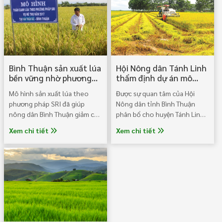
Bình Thuận sản xuất lúa
Hội Nông dân Tánh Linh
bền vững nhờ phương
thẩm định dự án mô
pháp SRI
hình nhân giống lúa xác
Mô hình sản xuất lúa theo
Được sự quan tâm của Hội
nhận tại xã Bắc Ruộng
phương pháp SRI đã giúp
Nông dân tỉnh Bình Thuận
nông dân Bình Thuận giảm chi
phân bổ cho huyện Tánh Linh
phí đầu vào, tăng lợi nhuận
nguồn vốn Quỹ Hỗ trợ nông
Xem chi tiết
Xem chi tiết
đáng kể. Lúa là một trong
dân Trung ương Hội 600 triệu
những cây trồng sản xuất
đồng.
chính của tỉnh Bình Thuận, với
diện tích canh tác hàng năm
lên đến trên 100.000ha; năng
suất bình quân dao động từ
5,5 - 5,8 tấn/ha.