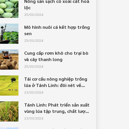
Nông sản sạch có xoài cát hoà
lộc
25/03/2024
Mô hình nuôi cá kết hợp trồng
sen
25/03/2024
Cung cấp rơm khô cho trại bò
và cây thanh long
25/03/2024
Tái cơ cấu nông nghiệp trồng
lúa ở Tánh Linh: đôi nét về
thực trạng và hướng tới
23/03/2024
Tánh Linh: Phát triển sản xuất
vùng lúa tập trung, chất lượng
cao
23/03/2024