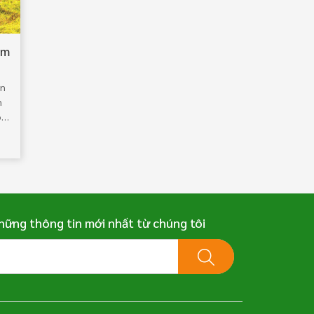
ẩm
ắc
ân
n
ông
.
hững thông tin mới nhất từ chúng tôi