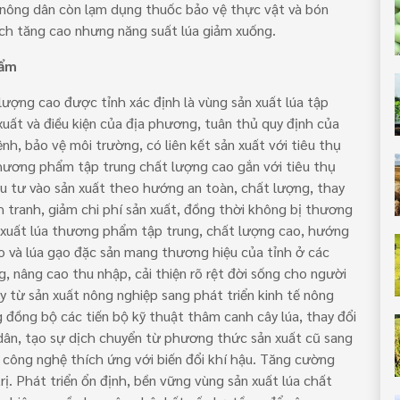
, nông dân còn lạm dụng thuốc bảo vệ thực vật và bón
ạch tăng cao nhưng năng suất lúa giảm xuống.
hẩm
ượng cao được tỉnh xác định là vùng sản xuất lúa tập
xuất và điều kiện của địa phương, tuân thủ quy định của
h, bảo vệ môi trường, có liên kết sản xuất với tiêu thụ
hương phẩm tập trung chất lượng cao gắn với tiêu thụ
u tư vào sản xuất theo hướng an toàn, chất lượng, thay
h tranh, giảm chi phí sản xuất, đồng thời không bị thương
sản xuất lúa thương phẩm tập trung, chất lượng cao, hướng
ao và lúa gạo đặc sản mang thương hiệu của tỉnh ở các
g, nâng cao thu nhập, cải thiện rõ rệt đời sống cho người
 từ sản xuất nông nghiệp sang phát triển kinh tế nông
 đồng bộ các tiến bộ kỹ thuật thâm canh cây lúa, thay đổi
dân, tạo sự dịch chuyển từ phương thức sản xuất cũ sang
công nghệ thích ứng với biến đổi khí hậu. Tăng cường
ị. Phát triển ổn định, bền vững vùng sản xuất lúa chất