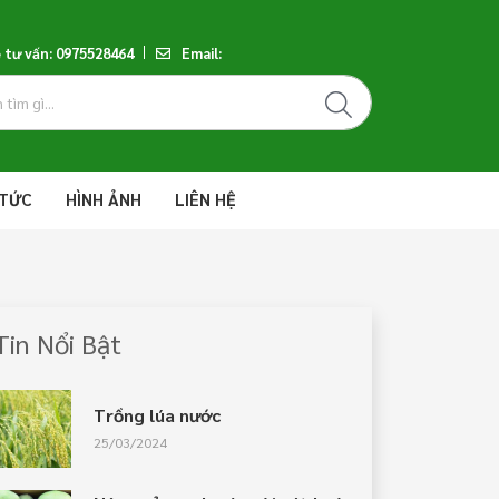
ệ tư vấn: 0975528464
Email:
 TỨC
HÌNH ẢNH
LIÊN HỆ
Tin Nổi Bật
Trồng lúa nước
25/03/2024