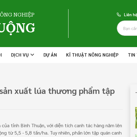
NÔNG NGHIỆP
Liên h
RUỘNG
I
DỊCH VỤ
DỰ ÁN
KĨ THUẬT NÔNG NGHIỆP
TIN
 sản xuất lúa thương phẩm tập
h của tỉnh Bình Thuận, với diện tích canh tác hàng năm lên
ộng từ 5,5 - 5,8 tấn/ha. Tuy nhiên, phần lớn tập quán canh