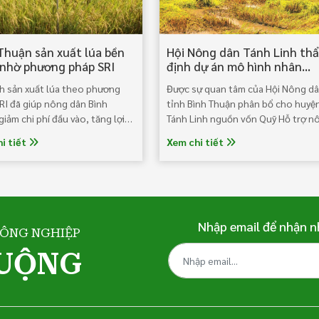
Thuận sản xuất lúa bền
Hội Nông dân Tánh Linh th
nhờ phương pháp SRI
định dự án mô hình nhân
giống lúa xác nhận tại xã B
h sản xuất lúa theo phương
Được sự quan tâm của Hội Nông d
Ruộng
RI đã giúp nông dân Bình
tỉnh Bình Thuận phân bổ cho huyệ
iảm chi phí đầu vào, tăng lợi
Tánh Linh nguồn vốn Quỹ Hỗ trợ n
áng kể. Lúa là một trong
dân Trung ương Hội 600 triệu đồng
i tiết
Xem chi tiết
cây trồng sản xuất chính của
ình Thuận, với diện tích canh
àng năm lên đến trên
0ha; năng suất bình quân dao
 5,5 - 5,8 tấn/ha.
Nhập email để nhận n
NÔNG NGHIỆP
RUỘNG