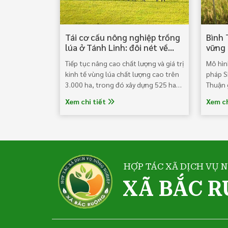
Tái cơ cấu nông nghiệp trồng
Bình 
lúa ở Tánh Linh: đôi nét về
vững 
thực trạng và hướng tới
Tiếp tục nâng cao chất lượng và giá trị
Mô hìn
kinh tế vùng lúa chất lượng cao trên
pháp S
3.000 ha, trong đó xây dựng 525 ha
Thuận g
“cánh đồng lớn” tại Lạc Tánh, Gia An,
nhuận đ
Xem chi tiết
Xem ch
Bắc Ruộng, Măng Tố, Nghị Đức. Đồng
những 
thời, tổ chức sản xuất 170 ha giống
tỉnh B
lúa xác nhận.
tác h
100.00
động từ
HỢP TÁC XÃ DỊCH VỤ 
XÃ BẮC 