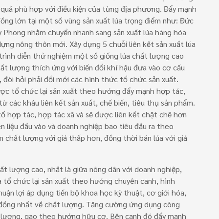
 quả phù hợp với điều kiện của từng địa phương. Đẩy mạnh
đồng lớn tại một số vùng sản xuất lúa trọng điểm như: Đức
uy Phong nhằm chuyển nhanh sang sản xuất lúa hàng hóa
dựng nông thôn mới. Xây dựng 5 chuỗi liên kết sản xuất lúa
trình diễn thử nghiệm một số giống lúa chất lượng cao
ất lượng thích ứng với biến đổi khí hậu đưa vào cơ cấu
đòi hỏi phải đổi mới các hình thức tổ chức sản xuất.
ược tổ chức lại sản xuất theo hướng đẩy mạnh hợp tác,
ị từ các khâu liên kết sản xuất, chế biến, tiêu thụ sản phẩm.
ổ hợp tác, hợp tác xã và sẽ được liên kết chặt chẽ hơn
 liệu đầu vào và doanh nghiệp bao tiêu đầu ra theo
hất lượng với giá thấp hơn, đồng thời bán lúa với giá
hất lượng cao, nhất là giữa nông dân với doanh nghiệp,
à tổ chức lại sản xuất theo hướng chuyên canh, hình
uận lợi áp dụng tiến bộ khoa học kỹ thuật, cơ giới hóa,
úa đồng nhất về chất lượng. Tăng cường ứng dụng công
t lượng, gạo theo hướng hữu cơ. Bên cạnh đó đẩy mạnh