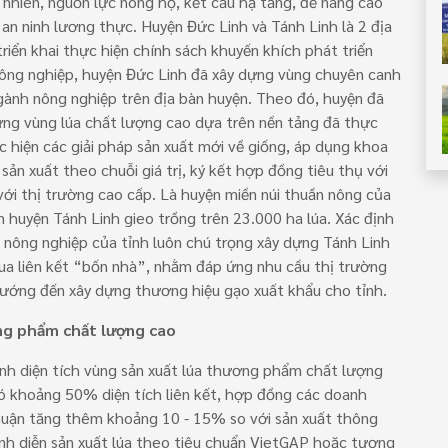
ự nhiên, nguồn lực nông hộ, kết cấu hạ tầng, để nâng cao
an ninh lương thực. Huyện Đức Linh và Tánh Linh là 2 địa
triển khai thực hiện chính sách khuyến khích phát triển
 nông nghiệp, huyện Đức Linh đã xây dựng vùng chuyên canh
ngành nông nghiệp trên địa bàn huyện. Theo đó, huyện đã
dựng vùng lúa chất lượng cao dựa trên nền tảng đã thực
ực hiện các giải pháp sản xuất mới về giống, áp dụng khoa
ản xuất theo chuỗi giá trị, ký kết hợp đồng tiêu thụ với
ới thị trường cao cấp. Là huyện miền núi thuần nông của
m huyện Tánh Linh gieo trồng trên 23.000 ha lúa. Xác định
nh nông nghiệp của tỉnh luôn chú trọng xây dựng Tánh Linh
ua liên kết “bốn nhà”, nhằm đáp ứng nhu cầu thị trường
hướng đến xây dựng thương hiệu gạo xuất khẩu cho tỉnh.
ơng phẩm chất lượng cao
nh diện tích vùng sản xuất lúa thương phẩm chất lượng
đó khoảng 50% diện tích liên kết, hợp đồng các doanh
nhuận tăng thêm khoảng 10 - 15% so với sản xuất thông
nh diễn sản xuất lúa theo tiêu chuẩn VietGAP hoặc tương